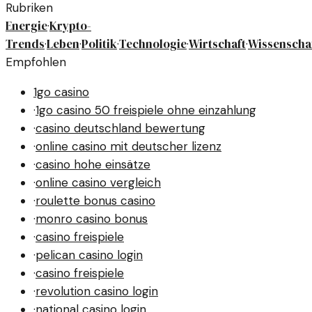
Rubriken
Energie
Krypto-
·
Trends
Leben
Politik
Technologie
Wirtschaft
Wissenscha
·
·
·
·
·
Empfohlen
1go casino
·
1go casino 50 freispiele ohne einzahlung
·
casino deutschland bewertung
·
online casino mit deutscher lizenz
·
casino hohe einsätze
·
online casino vergleich
·
roulette bonus casino
·
monro casino bonus
·
casino freispiele
·
pelican casino login
·
casino freispiele
·
revolution casino login
·
national casino login