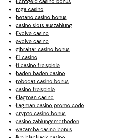
·
Echtgeld casino bonus
·
mga casino
·
betano casino bonus
·
casino slots auszahlung
·
Evolve casino
·
evolve casino
·
gibraltar casino bonus
·
F1 casino
·
f1 casino freispiele
·
baden baden casino
·
robocat casino bonus
·
casino freispiele
·
Flagman casino
·
flagman casino promo code
·
crypto casino bonus
·
casino zahlungsmethoden
·
wazamba casino bonus
·
live blackjack casino