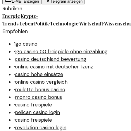
E-Mail anzeigen
Telegram anzeigen
Rubriken
Energie
Krypto-
·
Trends
Leben
Politik
Technologie
Wirtschaft
Wissenscha
·
·
·
·
·
Empfohlen
1go casino
·
1go casino 50 freispiele ohne einzahlung
·
casino deutschland bewertung
·
online casino mit deutscher lizenz
·
casino hohe einsätze
·
online casino vergleich
·
roulette bonus casino
·
monro casino bonus
·
casino freispiele
·
pelican casino login
·
casino freispiele
·
revolution casino login