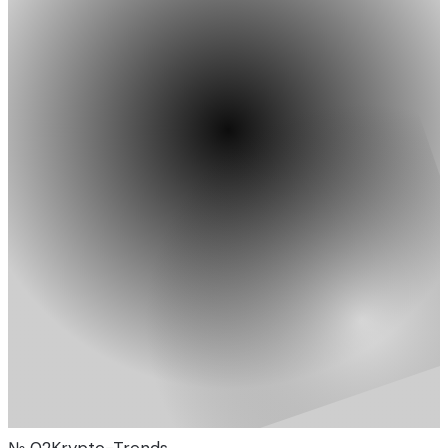
№
02
Krypto-Trends