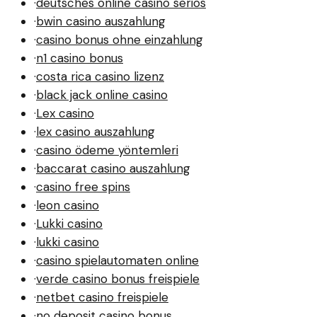
·
deutsches online casino seriös
·
bwin casino auszahlung
·
casino bonus ohne einzahlung
·
n1 casino bonus
·
costa rica casino lizenz
·
black jack online casino
·
Lex casino
·
lex casino auszahlung
·
casino ödeme yöntemleri
·
baccarat casino auszahlung
·
casino free spins
·
leon casino
·
Lukki casino
·
lukki casino
·
casino spielautomaten online
·
verde casino bonus freispiele
·
netbet casino freispiele
·
no deposit casino bonus