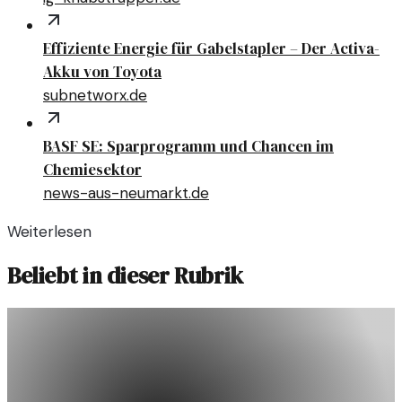
Effiziente Energie für Gabelstapler – Der Activa-
Akku von Toyota
subnetworx.de
BASF SE: Sparprogramm und Chancen im
Chemiesektor
news-aus-neumarkt.de
Weiterlesen
Beliebt in dieser Rubrik