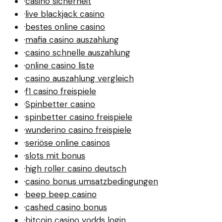
·
casino sicherheit
·
live blackjack casino
·
bestes online casino
·
mafia casino auszahlung
·
casino schnelle auszahlung
·
online casino liste
·
casino auszahlung vergleich
·
f1 casino freispiele
·
Spinbetter casino
·
spinbetter casino freispiele
·
wunderino casino freispiele
·
seriöse online casinos
·
slots mit bonus
·
high roller casino deutsch
·
casino bonus umsatzbedingungen
·
beep beep casino
·
cashed casino bonus
·
bitcoin casino vodds login