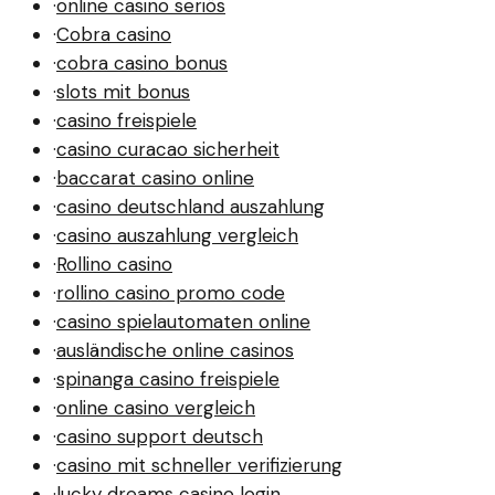
·
online casino seriös
·
Cobra casino
·
cobra casino bonus
·
slots mit bonus
·
casino freispiele
·
casino curacao sicherheit
·
baccarat casino online
·
casino deutschland auszahlung
·
casino auszahlung vergleich
·
Rollino casino
·
rollino casino promo code
·
casino spielautomaten online
·
ausländische online casinos
·
spinanga casino freispiele
·
online casino vergleich
·
casino support deutsch
·
casino mit schneller verifizierung
·
lucky dreams casino login