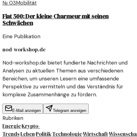
№
03
Mobilität
Fiat 500: Der kleine Charmeur mit seinen
Schwächen
Eine Publikation
nod-workshop.de
Nod-workshop.de bietet fundierte Nachrichten und
Analysen zu aktuellen Themen aus verschiedenen
Bereichen, um unseren Lesern eine umfassende
Perspektive zu vermitteln und das Verständnis für
komplexe Zusammenhänge zu fördern.
E-Mail anzeigen
Telegram anzeigen
Rubriken
Energie
Krypto-
·
Trends
Leben
Politik
Technologie
Wirtschaft
Wissenscha
·
·
·
·
·