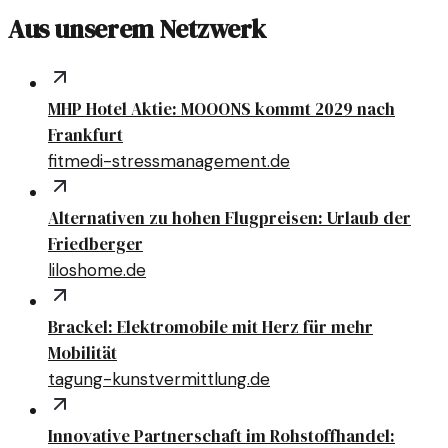
Aus unserem Netzwerk
MHP Hotel Aktie: MOOONS kommt 2029 nach
Frankfurt
fitmedi-stressmanagement.de
Alternativen zu hohen Flugpreisen: Urlaub der
Friedberger
liloshome.de
Brackel: Elektromobile mit Herz für mehr
Mobilität
tagung-kunstvermittlung.de
Innovative Partnerschaft im Rohstoffhandel: