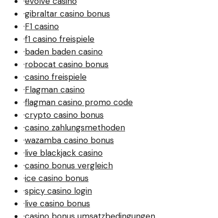
·
evolve casino
·
gibraltar casino bonus
·
F1 casino
·
f1 casino freispiele
·
baden baden casino
·
robocat casino bonus
·
casino freispiele
·
Flagman casino
·
flagman casino promo code
·
crypto casino bonus
·
casino zahlungsmethoden
·
wazamba casino bonus
·
live blackjack casino
·
casino bonus vergleich
·
ice casino bonus
·
spicy casino login
·
live casino bonus
·
casino bonus umsatzbedingungen