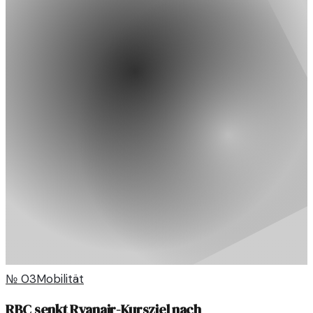
№
03
Mobilität
RBC senkt Ryanair-Kursziel nach